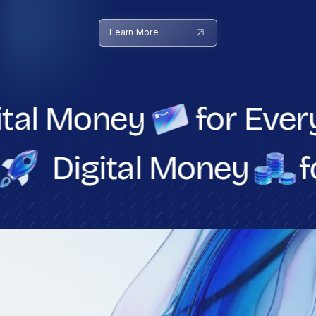
Learn More
al Money
for Everyo
ne
Digital Money